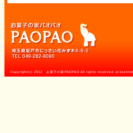
Copyright(c) 2012 お菓子の家PAOPAO All rights reserved. presente